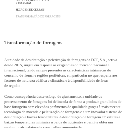
FARINHAS, GRANULADOS
E MISTURAS
SECAGEM DE CEREAIS
TRANSFORMAÇÃO DE FORRAGENS
Transformação de forragens
A unidade de desidratação e peletização de forragens da DCF, S.A., activa
desde 2015, surgiu em resposta às exigências do mercado nacional e
internacional, tendo sempre presentes as características intrínsecas do
concelho de Tomar e regiões periféricas, em particular no que respeita aos
factores de natureza edáfica e climática e à disponibilidade de áreas
de regadio.
Como consequência deste esforço de ajustamento, a unidade de
processamento de forragens foi delineada de forma a produzir granulados de
base forrageira com elevados parâmetros de qualidade graças à mais recente
tecnologia de moenda e peletização de forragens e a um inovador sistema de
desidratação a baixas temperaturas. A desidratação de forragem em estufas a
baixas temperaturas minimiza a perda de nutrientes e permite obter um
produto mais palatável e com melhor apresentação.