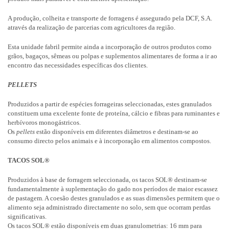
A produção, colheita e transporte de forragens é assegurado pela DCF, S.A.
através da realização de parcerias com agricultores da região.
Esta unidade fabril permite ainda a incorporação de outros produtos como
grãos, bagaços, sêmeas ou polpas e suplementos alimentares de forma a ir ao
encontro das necessidades específicas dos clientes.
PELLETS
Produzidos a partir de espécies forrageiras seleccionadas, estes granulados
constituem uma excelente fonte de proteína, cálcio e fibras para ruminantes e
herbívoros monogástricos.
Os
pellets
estão disponíveis em diferentes diâmetros e destinam-se ao
consumo directo pelos animais e à incorporação em alimentos compostos.
TACOS SOL®
Produzidos à base de forragem seleccionada, os tacos SOL® destinam-se
fundamentalmente à suplementação do gado nos períodos de maior escassez
de pastagem. A coesão destes granulados e as suas dimensões permitem que o
alimento seja administrado directamente no solo, sem que ocorram perdas
significativas.
Os tacos SOL® estão disponíveis em duas granulometrias: 16 mm para